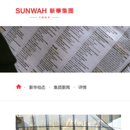
九号水产
中 国
西村日本料理
越 南
咖啡产业
柬埔寨
·
新华动态
·
集团新闻
·
详情
新华国茶
加拿大
红酒产业
新华峰汇