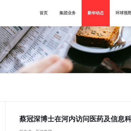
首页
集团业务
新华动态
环球视
新和财务
软件研发
影视制作发行
基建
新华汇富
软件外包
电影院建设
大型
Vina Capital
科 技 园
媒体策划服务
禧华融资租赁
生命科技
新华梦创
技术转移
BIM运维
蔡冠深博士在河内访问医药及信息