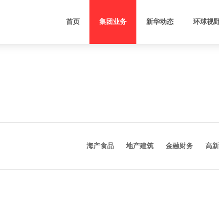
首页
集团业务
新华动态
环球视
新和财务
软件研发
影视制作发行
基建
新华汇富
软件外包
电影院建设
大型
Vina Capital
科 技 园
媒体策划服务
海产食品
地产建筑
金融财务
高新
禧华融资租赁
生命科技
新华梦创
技术转移
BIM运维