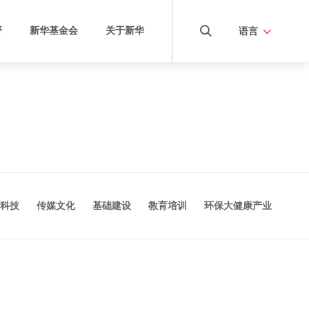
野
新华基金会
关于新华
语言
项目
三奕国际学校
康养学院
项目
新华国际商学院
康养项目
新华安成教育
科技
传媒文化
基础建设
教育培训
环保大健康产业