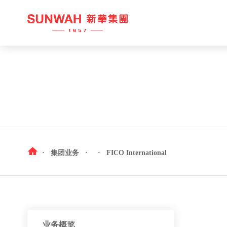
九号水产
中 国
西村日本料理
越 南
咖啡产业
柬埔寨
·
集团业务
·
·
FICO International
新华国茶
加拿大
红酒产业
新华峰汇
业务概览