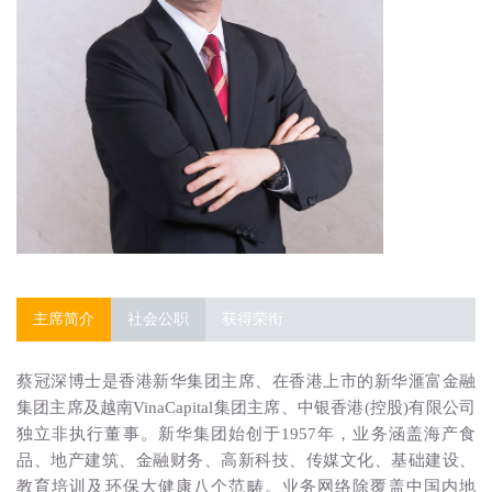
简体中文
繁体中文
English
主席简介
社会公职
获得荣衔
蔡冠深博士是香港新华集团主席、在香港上市的新华滙富金融
集团主席及越南VinaCapital集团主席、中银香港(控股)有限公司
独立非执行董事。新华集团始创于1957年，业务涵盖海产食
品、地产建筑、金融财务、高新科技、传媒文化、基础建设、
教育培训及环保大健康八个范畴。业务网络除覆盖中国内地