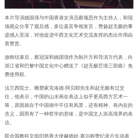
本片导演姚国强与中国香港女演员蔡颂思作为主持人，和现
场观众分享了观后感，多位嘉宾争相发言，赞扬赵无极的事
迹感人至深，对他促进中西文化艺术交流发挥的杰出作用由
衷赞赏。
放映结束后，蔡冠深和姚国强作为制片方和导演方代表，向
浙江省和巴黎中国文化中心赠送了《赵无极艺境三部曲》免
费使用权。
法兰西院士、雕塑家克洛德·阿贝耶先生和赵无极有过交
往，他表示，中国的山水画在表达上似乎更高西方艺术一
筹，原因就在于中国画中不仅有风景，还有精神、有内在的
含义，因而有了一种哲学的意味，是中国文人崇高境界的表
达。
联合国教科文组织慈善大使赫德娃·塞尔称赞纪录片生动表