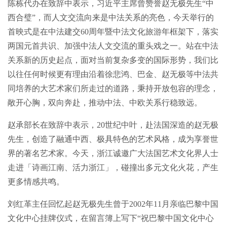
陈栋代办在致辞中表示，习近平主席曾赞誉赵无极先生“中
西合璧”，而人文交流向来是中法关系的亮色，今天举行的
首映式是在中法建交60周年暨中法文化旅游年框架下，落实
两国元首共识、加强中法人文交流的重头戏之一。站在中法
关系新的历史起点，面对当前复杂多变的国际形势，我们比
以往任何时候更有理由沿着徐悲鸿、巴金、赵无极等中法共
同培养的大艺术家们所走过的道路，秉持开放包容的理念，
敞开心胸，双向奔赴，推动中法、中欧关系行稳致远。
赵承部长在致辞中表示，20世纪中叶，赴法国深造的赵无极
先生，创造了融通中西、极具特色的艺术风格，成为享誉世
界的著名艺术家。今天，浙江诚邀广大法国艺术文化界人士
走进「诗画江南、活力浙江」，碰撞出多元文化火花，产生
更多情感共鸣。
刘红革主任回忆起赵无极先生曾于2002年11月亲临巴黎中国
文化中心挂牌仪式，在留言簿上写下“祝巴黎中国文化中心