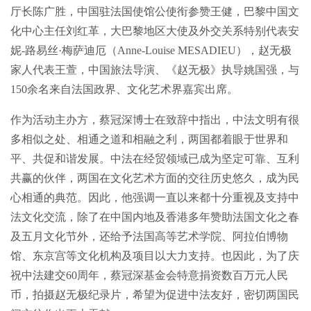
厅长陈广胜，中国驻法国使馆公使衔参赞王健，巴黎中国文
化中心主任刘红革，大巴黎地区大使及外交关系特别代表安
妮-路易丝·梅萨迪厄（Anne-Louise MESADIEU），赵无极
家人代表王萱，中国旅法导演、《赵无极》执导姚国强，与
150余名来自法国政界、文化艺术界嘉宾出席。
作为活动主办方，蔡冠深博士在致辞中指出，中法文明有很
多相似之处、相通之道和相融之利，两国都着眼于世界和
平、共促和谐发展。中法在经贸领域已成为坚定可靠、互利
共赢的伙伴，两国在文化艺术方面的交往历史悠久，成为民
心相通的典范。因此，他强调一直以来都十分重视及支持中
法文化交流，除了在中国内地及香港多年赞助法国文化之春
及五月文化节外，还给予法国高等艺术学院、阿拉伯博物
馆、东京宫等文化机构及项目以大力支持。也因此，为了庆
祝中法建交60周年，蔡冠深基金会特意捐资数百万元人民
简体中文
币，拍摄赵无极纪录片，希望为促进中法友好，密切两国民