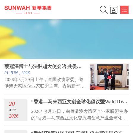
蔡冠深博士与法驻越大使会晤 共促人文与教育合作
01
JUN
,
2026
2026年5月29日上午，全国政协常委、粤
港澳大湾区企业家联盟主席、香港新华集
团主席蔡冠深博士应邀与法国驻越南大使
欧博仁(Olivier Brochet)及副大使罗诺
“香港—马来西亚文创全球化倡议暨Wah! Drama”在吉隆坡启动
20
(Rémi Noyon)举行早餐会晤，并就促进越
APR
2026年4月17日，由粤港澳大湾区企业家联盟主办
法在经贸、人文教育及文化艺术等领域合
2026
的“香港—马来西亚文化交流与创意产业全球化倡
作深入交流。
议暨Wah! Drama启动仪式”在吉隆坡举行。活动获
马来西亚中华总商会、香港驻吉隆坡经贸办、新