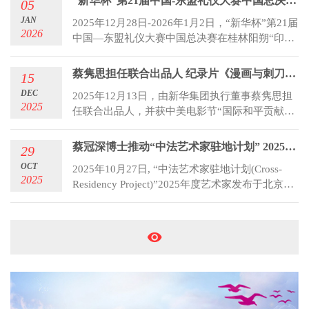
“新华杯”第21届中国-东盟礼仪大赛中国总决赛在阳朔举行
05
华传媒集团协办，马来西亚—中国商务理事会及
JAN
2025年12月28日-2026年1月2日，“新华杯”第21届
中国广东省驻东南亚经贸办支持。
2026
中国—东盟礼仪大赛中国总决赛在桂林阳朔“印象·
简体中文
刘三姐”实景舞台盛大举行。来自全国各赛区的优
秀选手齐聚漓江之畔，呈献一场融合山水之秀、
繁体中文
蔡隽思担任联合出品人 纪录片《漫画与刺刀》在新华国际影城举办沈阳前瞻试映会
15
自然之美的文化礼仪盛宴。
DEC
2025年12月13日，由新华集团执行董事蔡隽思担
English
2025
任联合出品人，并获中美电影节“国际和平贡献
奖”的纪录片——《漫画与刺刀》“光影先声”沈阳
前瞻试映会，在新华国际影城举行。
蔡冠深博士推动“中法艺术家驻地计划” 2025年度驻留艺术家揭晓
29
OCT
2025年10月27日, “中法艺术家驻地计划(Cross-
2025
Residency Project)”2025年度艺术家发布于北京蔡
冠深文化交流中心·白云馆举行。项目主要推动
者、蔡冠深基金会主席蔡冠深博士，巴黎东京宫
总裁纪尧姆·德桑热（Guillaume Désange）与法国
驻华大使馆文化教育合作参赞艾文鸿(Florent
AYDALOT)、文化专员贝奥玲(Aude Urucun
Brunel)共同揭晓了2025年度驻留艺术家。中国艺
术家戴西云和法国艺术家罗伊·科恩克(Roy
Köhnke)成为该计划新一届驻留艺术家，未来三个