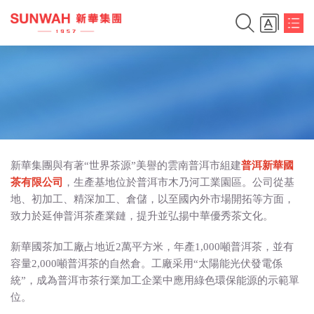
新華集團與有著“世界茶源”美譽的雲南普洱市組建
普洱新華國
茶有限公司
，生產基地位於普洱市木乃河工業園區。公司從基
地、初加工、精深加工、倉儲，以至國內外市場開拓等方面，
致力於延伸普洱茶產業鏈，提升並弘揚中華優秀茶文化。
簡體中文
新華國茶加工廠占地近2萬平方米，年產1,000噸普洱茶，並有
繁體中文
容量2,000噸普洱茶的自然倉。工廠采用“太陽能光伏發電係
統”，成為普洱市茶行業加工企業中應用綠色環保能源的示範單
English
位。